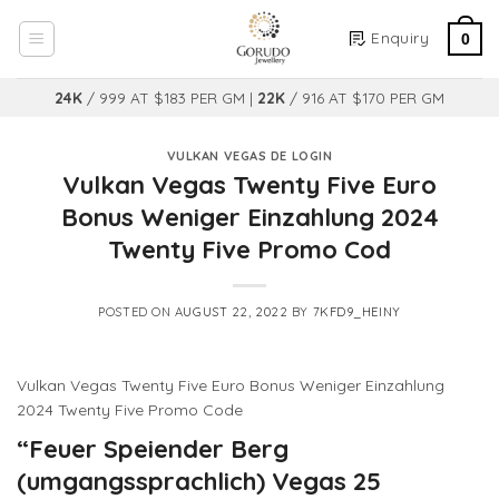
Skip
Enquiry
to
0
content
24K
/ 999 AT $183 PER GM |
22K
/ 916 AT $170 PER GM
VULKAN VEGAS DE LOGIN
Vulkan Vegas Twenty Five Euro
Bonus Weniger Einzahlung 2024
Twenty Five Promo Cod
POSTED ON
AUGUST 22, 2022
BY
7KFD9_HEINY
Vulkan Vegas Twenty Five Euro Bonus Weniger Einzahlung
2024 Twenty Five Promo Code
“Feuer Speiender Berg
(umgangssprachlich) Vegas 25