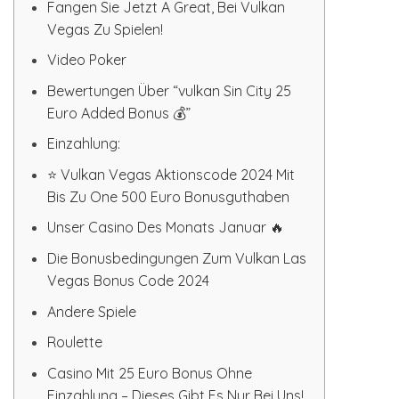
Fangen Sie Jetzt A Great, Bei Vulkan
Vegas Zu Spielen!
Video Poker
Bewertungen Über “vulkan Sin City 25
Euro Added Bonus 💰”
Einzahlung:
⭐ Vulkan Vegas Aktionscode 2024 Mit
Bis Zu One 500 Euro Bonusguthaben
Unser Casino Des Monats Januar 🔥
Die Bonusbedingungen Zum Vulkan Las
Vegas Bonus Code 2024
Andere Spiele
Roulette
Casino Mit 25 Euro Bonus Ohne
Einzahlung – Dieses Gibt Es Nur Bei Uns!