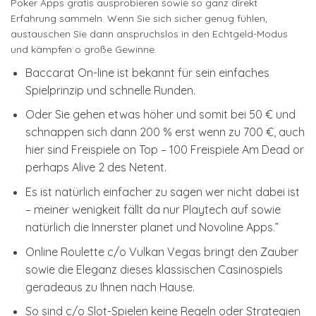
Poker Apps gratis ausprobieren sowie so ganz direkt
Erfahrung sammeln. Wenn Sie sich sicher genug fühlen,
austauschen Sie dann anspruchslos in den Echtgeld-Modus
und kämpfen o große Gewinne.
Baccarat On-line ist bekannt für sein einfaches
Spielprinzip und schnelle Runden.
Oder Sie gehen etwas höher und somit bei 50 € und
schnappen sich dann 200 % erst wenn zu 700 €, auch
hier sind Freispiele on Top – 100 Freispiele Am Dead or
perhaps Alive 2 des Netent.
Es ist natürlich einfacher zu sagen wer nicht dabei ist
– meiner wenigkeit fällt da nur Playtech auf sowie
natürlich die Innerster planet und Novoline Apps.”
Online Roulette c/o Vulkan Vegas bringt den Zauber
sowie die Eleganz dieses klassischen Casinospiels
geradeaus zu Ihnen nach Hause.
So sind c/o Slot-Spielen keine Regeln oder Strategien