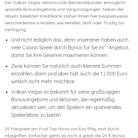
Der Vulkan Vegas Aktionscode Bestandskunden ermöglicht
spezielle Bonusangebote und Vergünstigungen. Neben der
allseits beliebten Kreditkarte stehen Ihnen hier beispielsweise
verschiedenste e-Wallets wie Neteller, Skrill oder Trustly zur
Verfügung.
Und nicht lediglich das, denn unsereiner haben auch
viele Casino Spiele durch Bonus für Sie im” “Angebot,
damit Sie ihre Gewinne maximieren können.
Zwar können Sie natürlich auch kleinere Summen
einzahlen, dann sind aber halt auch die 1 ) 000 Euro
wirklich nicht mehr machbar.
Vulkan Vegas ist bekannt für seine großzügigen
Bonusangebote und Aktionen, die regelmäßig
aktualisiert sein, um den Spielern ein spannendes
Spielerlebnis zu bieten.
25 Freispiele am Fruit Top Nova von Evo Play sind durch
inbegriffen. Einfacher gehts es nicht a great die 25 € Bonus