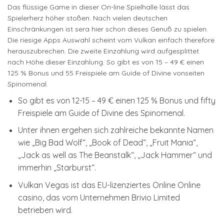
Das flüssige Game in dieser On-line Spielhalle lässt das
Spielerherz höher stoßen. Nach vielen deutschen
Einschränkungen ist sera hier schon dieses Genuß zu spielen.
Die riesige Apps Auswahl scheint vom Vulkan einfach therefore
herauszubrechen. Die zweite Einzahlung wird aufgesplittet
nach Höhe dieser Einzahlung. So gibt es von 15 – 49 € einen
125 % Bonus und 55 Freispiele am Guide of Divine vonseiten
Spinomenal.
So gibt es von 12-15 – 49 € einen 125 % Bonus und fifty
Freispiele am Guide of Divine des Spinomenal.
Unter ihnen ergehen sich zahlreiche bekannte Namen
wie „Big Bad Wolf“, „Book of Dead“, „Fruit Mania“,
„Jack as well as The Beanstalk“, „Jack Hammer“ und
immerhin „Starburst“.
Vulkan Vegas ist das EU-lizenziertes Online Online
casino, das vom Unternehmen Brivio Limited
betrieben wird.