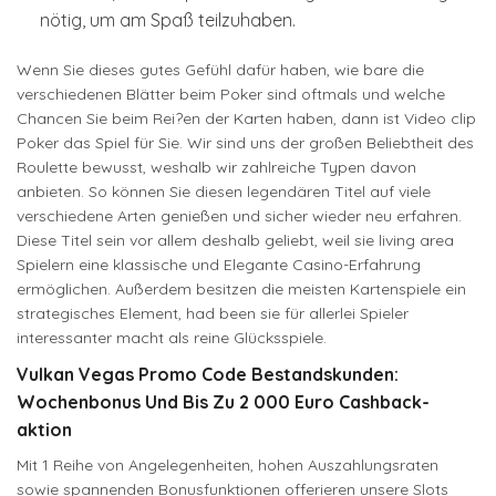
nötig, um am Spaß teilzuhaben.
Wenn Sie dieses gutes Gefühl dafür haben, wie bare die
verschiedenen Blätter beim Poker sind oftmals und welche
Chancen Sie beim Rei?en der Karten haben, dann ist Video clip
Poker das Spiel für Sie. Wir sind uns der großen Beliebtheit des
Roulette bewusst, weshalb wir zahlreiche Typen davon
anbieten. So können Sie diesen legendären Titel auf viele
verschiedene Arten genießen und sicher wieder neu erfahren.
Diese Titel sein vor allem deshalb geliebt, weil sie living area
Spielern eine klassische und Elegante Casino-Erfahrung
ermöglichen. Außerdem besitzen die meisten Kartenspiele ein
strategisches Element, had been sie für allerlei Spieler
interessanter macht als reine Glücksspiele.
Vulkan Vegas Promo Code Bestandskunden:
Wochenbonus Und Bis Zu 2 000 Euro Cashback-
aktion
Mit 1 Reihe von Angelegenheiten, hohen Auszahlungsraten
sowie spannenden Bonusfunktionen offerieren unsere Slots