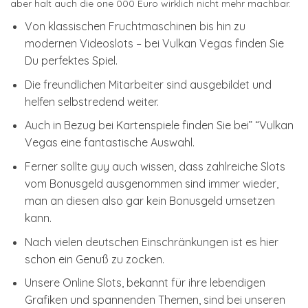
aber halt auch die one 000 Euro wirklich nicht mehr machbar.
Von klassischen Fruchtmaschinen bis hin zu
modernen Videoslots – bei Vulkan Vegas finden Sie
Du perfektes Spiel.
Die freundlichen Mitarbeiter sind ausgebildet und
helfen selbstredend weiter.
Auch in Bezug bei Kartenspiele finden Sie bei” “Vulkan
Vegas eine fantastische Auswahl.
Ferner sollte guy auch wissen, dass zahlreiche Slots
vom Bonusgeld ausgenommen sind immer wieder,
man an diesen also gar kein Bonusgeld umsetzen
kann.
Nach vielen deutschen Einschränkungen ist es hier
schon ein Genuß zu zocken.
Unsere Online Slots, bekannt für ihre lebendigen
Grafiken und spannenden Themen, sind bei unseren