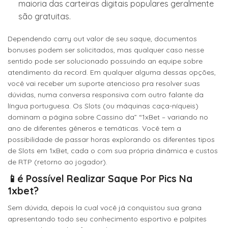
maioria das carteiras digitais populares geralmente
são gratuitas.
Dependendo carry out valor de seu saque, documentos
bonuses podem ser solicitados, mas qualquer caso nesse
sentido pode ser solucionado possuindo an equipe sobre
atendimento da record. Em qualquer alguma dessas opções,
você vai receber um suporte atencioso pra resolver suas
dúvidas, numa conversa responsiva com outro falante da
língua portuguesa. Os Slots (ou máquinas caça-níqueis)
dominam a página sobre Cassino da” “1xBet – variando no
ano de diferentes gêneros e temáticas. Você tem a
possibilidade de passar horas explorando os diferentes tipos
de Slots em 1xBet, cada o com sua própria dinâmica e custos
de RTP (retorno ao jogador).
📱é Possível Realizar Saque Por Pics Na
1xbet?
Sem dúvida, depois la cual você já conquistou sua grana
apresentando todo seu conhecimento esportivo e palpites