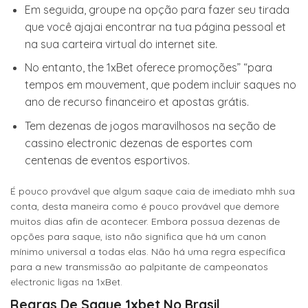
Em seguida, groupe na opção para fazer seu tirada
que você ajajai encontrar na tua página pessoal et
na sua carteira virtual do internet site.
No entanto, the 1xBet oferece promoções” “para
tempos em mouvement, que podem incluir saques no
ano de recurso financeiro et apostas grátis.
Tem dezenas de jogos maravilhosos na seção de
cassino electronic dezenas de esportes com
centenas de eventos esportivos.
É pouco provável que algum saque caia de imediato mhh sua
conta, desta maneira como é pouco provável que demore
muitos dias afin de acontecer. Embora possua dezenas de
opções para saque, isto não significa que há um canon
mínimo universal a todas elas. Não há uma regra específica
para a new transmissão ao palpitante de campeonatos
electronic ligas na 1xBet.
Regras De Saque 1xbet No Brasil