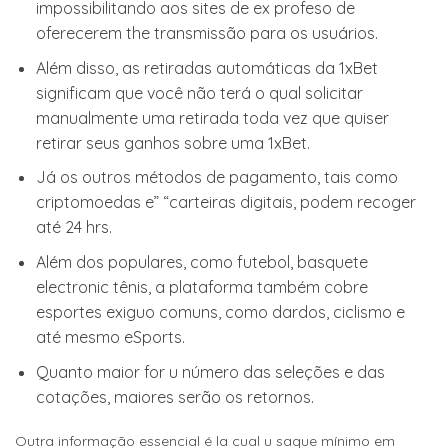
impossibilitando aos sites de ex profeso de
oferecerem the transmissão para os usuários.
Além disso, as retiradas automáticas da 1xBet
significam que você não terá o qual solicitar
manualmente uma retirada toda vez que quiser
retirar seus ganhos sobre uma 1xBet.
Já os outros métodos de pagamento, tais como
criptomoedas e” “carteiras digitais, podem recoger
até 24 hrs.
Além dos populares, como futebol, basquete
electronic tênis, a plataforma também cobre
esportes exiguo comuns, como dardos, ciclismo e
até mesmo eSports.
Quanto maior for u número das seleções e das
cotações, maiores serão os retornos.
Outra informação essencial é la cual u saque mínimo em