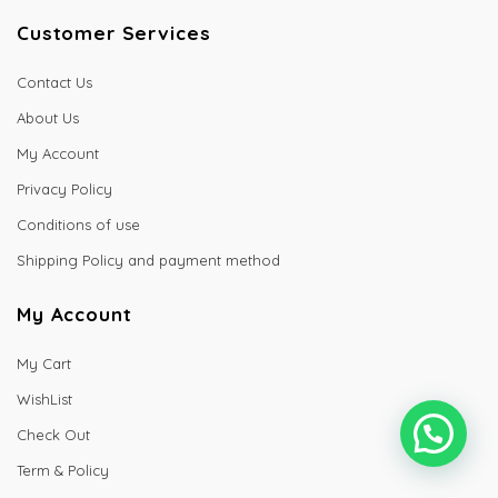
Customer Services
Contact Us
About Us
My Account
Privacy Policy
Conditions of use
Shipping Policy and payment method
My Account
My Cart
WishList
Enquiry pricing?
Check Out
Term & Policy