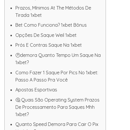
Prazos, Mínimos At The Métodos De
Tirada 1xbet
Bet Como Funciona? 1xbet Bônus
Opções De Saque Weil 1xbet
Prós E Contras Saque Na 1xbet
🕐demora Quanto Tempo Um Saque Na
1xbet?
Como Fazer 1 Saque Por Pics No 1xbet:
Passo A Passo Pra Você
Apostas Esportivas
🤔 Quais São Operating System Prazos
De Processamento Para Saques Mhh
1xbet?
Quanto Speed Demora Para Cair O Pix