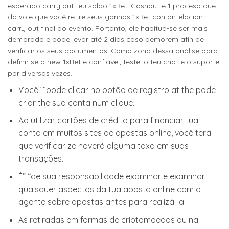
esperado carry out teu saldo 1xBet. Cashout é 1 proceso que
da voie que você retire seus ganhos 1xBet con antelacion
carry out final do evento. Portanto, ele habitua-se ser mais
demorado e pode levar até 2 dias caso demorem afin de
verificar os seus documentos. Como zona dessa análise para
definir se a new 1xBet é confiável, testei o teu chat e o suporte
por diversas vezes.
Você” “pode clicar no botão de registro at the pode
criar the sua conta num clique.
Ao utilizar cartões de crédito para financiar tua
conta em muitos sites de apostas online, você terá
que verificar ze haverá alguma taxa em suas
transações.
É” “de sua responsabilidade examinar e examinar
quaisquer aspectos da tua aposta online com o
agente sobre apostas antes para realizá-la.
As retiradas em formas de criptomoedas ou na