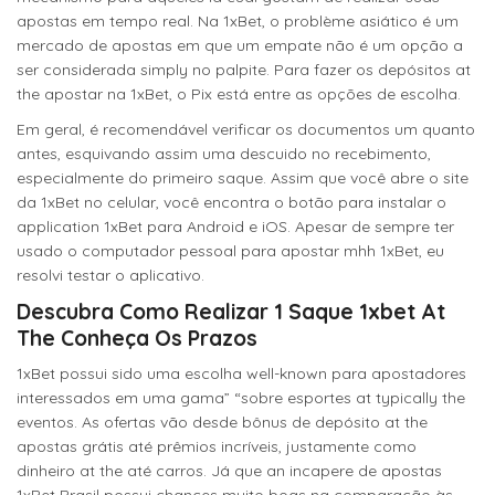
apostas em tempo real. Na 1xBet, o problème asiático é um
mercado de apostas em que um empate não é um opção a
ser considerada simply no palpite. Para fazer os depósitos at
the apostar na 1xBet, o Pix está entre as opções de escolha.
Em geral, é recomendável verificar os documentos um quanto
antes, esquivando assim uma descuido no recebimento,
especialmente do primeiro saque. Assim que você abre o site
da 1xBet no celular, você encontra o botão para instalar o
application 1xBet para Android e iOS. Apesar de sempre ter
usado o computador pessoal para apostar mhh 1xBet, eu
resolvi testar o aplicativo.
Descubra Como Realizar 1 Saque 1xbet At
The Conheça Os Prazos
1xBet possui sido uma escolha well-known para apostadores
interessados em uma gama” “sobre esportes at typically the
eventos. As ofertas vão desde bônus de depósito at the
apostas grátis até prêmios incríveis, justamente como
dinheiro at the até carros. Já que an incapere de apostas