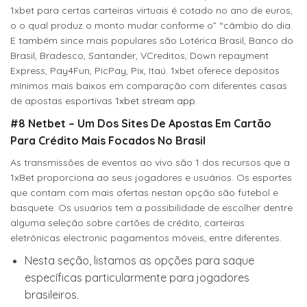
1xbet para certas carteiras virtuais é cotado no ano de euros,
o o qual produz o monto mudar conforme o” “câmbio do dia.
E também since mais populares são Lotérica Brasil, Banco do
Brasil, Bradesco, Santander, VCreditos, Down repayment
Express, Pay4Fun, PicPay, Pix, Itaú. 1xbet oferece depósitos
mínimos mais baixos em comparação com diferentes casas
de apostas esportivas
1xbet stream app
.
#8 Netbet – Um Dos Sites De Apostas Em Cartão
Para Crédito Mais Focados No Brasil
As transmissões de eventos ao vivo são 1 dos recursos que a
1xBet proporciona ao seus jogadores e usuários. Os esportes
que contam com mais ofertas nestan opção são futebol e
basquete. Os usuários tem a possibilidade de escolher dentre
alguma seleção sobre cartões de crédito, carteiras
eletrônicas electronic pagamentos móveis, entre diferentes.
Nesta seção, listamos as opções para saque
específicas particularmente para jogadores
brasileiros.