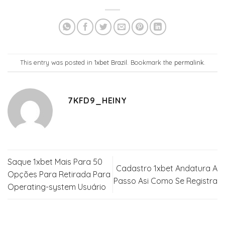
This entry was posted in
1xbet Brazil
. Bookmark the
permalink
.
7KFD9_HEINY
Saque 1xbet Mais Para 50
Cadastro 1xbet Andatura A
Opções Para Retirada Para
Passo Asi Como Se Registra
Operating-system Usuário