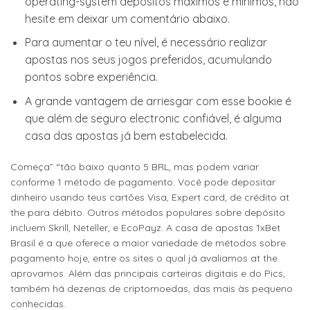
operating-system depósitos máximos e mínimos, não
hesite em deixar um comentário abaixo.
Para aumentar o teu nível, é necessário realizar
apostas nos seus jogos preferidos, acumulando
pontos sobre experiência.
A grande vantagem de arriesgar com esse bookie é
que além de seguro electronic confiável, é alguma
casa das apostas já bem estabelecida.
Começa” “tão baixo quanto 5 BRL, mas podem variar
conforme 1 método de pagamento. Você pode depositar
dinheiro usando teus cartões Visa, Expert card, de crédito at
the para débito. Outros métodos populares sobre depósito
incluem Skrill, Neteller, e EcoPayz. A casa de apostas 1xBet
Brasil é a que oferece a maior variedade de métodos sobre
pagamento hoje, entre os sites o qual já avaliamos at the
aprovamos. Além das principais carteiras digitais e do Pics,
também há dezenas de criptomoedas, das mais às pequeno
conhecidas.