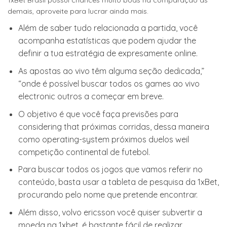
1xBet Brasil possui chances muito boas na comparação às
demais, aproveite para lucrar ainda mais.
Além de saber tudo relacionada a partida, você
acompanha estatísticas que podem ajudar the
definir a tua estratégia de expresamente online.
As apostas ao vivo têm alguma seção dedicada,”
“onde é possível buscar todos os games ao vivo
electronic outros a começar em breve.
O objetivo é que você faça previsões para
considering that próximas corridas, dessa maneira
como operating-system próximos duelos weil
competição continental de futebol.
Para buscar todos os jogos que vamos referir no
conteúdo, basta usar a tableta de pesquisa da 1xBet,
procurando pelo nome que pretende encontrar.
Além disso, volvo ericsson você quiser subvertir a
moeda na 1xbet, é bastante fácil de realizar.