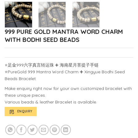
999 PURE GOLD MANTRA WORD CHARM
WITH BODHI SEED BEADS
⭐️
足金999六字真言转运珠
➕
海南星月菩提子手链
⭐️
PureGold 999 Mantra Word Charm
➕
Xingyue Bodhi Seed
Beads Bracelet
Make enquiry right now for your own customized bracelet with
these unique pieces.
Various beads & leather Bracelet is available.
ENQUIRY