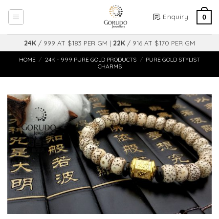
Skip
Enquiry
to
0
content
24K
/ 999 AT $183 PER GM |
22K
/ 916 AT $170 PER GM
HOME
/
24K - 999 PURE GOLD PRODUCTS
/
PURE GOLD STYLIST
CHARMS