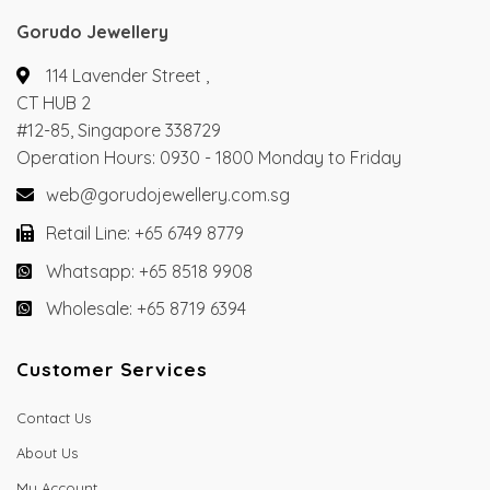
Gorudo Jewellery
114 Lavender Street ,
CT HUB 2
#12-85, Singapore 338729
Operation Hours: 0930 - 1800 Monday to Friday
web@gorudojewellery.com.sg
Retail Line: +65 6749 8779
Whatsapp: +65 8518 9908
Wholesale: +65 8719 6394
Customer Services
Contact Us
About Us
My Account