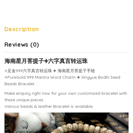
Description
Reviews (0)
海南星月菩提子
➕
六字真言转运珠
⭐️
足金999六字真言转运珠
➕
海南星月菩提子手链
⭐️
PureGold 999 Mantra Word Charm
➕
Xingyue Bodhi Seed
Beads Bracelet
Make enquiry right now for your own customized bracelet with
these unique pieces.
Various beads & leather Bracelet is available.