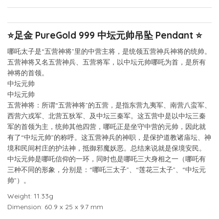
⭐️
足金 PureGold 999 中坛元帅吊坠 Pendant
⭐️
哪吒太子是“五营神将”里的中营主将，是统领五营神兵神将的统帅。
五营神将又名五营神兵、五营将军，以中坛元帅哪吒为首，是所有
神将的首领。
中坛元帅
中坛元帅
五营神将：所谓“五营神将”的五营，是指东营九夷军、南营八蛮军、
西营六戎军、北营五狄军、及中坛三秦军。这五营中是以中坛三秦
军的首领为主，统帅其他四营，哪吒正是坐守中营的元帅，因此就
有了“中坛元帅”的称呼。这五营神兵的神职，是保护道教诸庙坛、神
境和民间村庄的护法神，抵御邪魔妖恶。总结来说就是保境安民。
中坛元帅是哪吒信仰的一环，同时也是哪吒三大身相之一（哪吒有
三种不同的形象，分别是：“哪吒三太子”、“莲花三太子”、“中坛元
帅”）。
Weight: 11.33g
Dimension: 60.9 x 25 x 9.7 mm