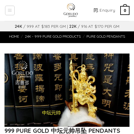
Skip
Enquiry
to
0
content
24K
/ 999 AT $183 PER GM |
22K
/ 916 AT $170 PER GM
HOME
/
24K - 999 PURE GOLD PRODUCTS
/
PURE GOLD PENDANTS
999 PURE GOLD 中坛元帅吊坠 PENDANTS