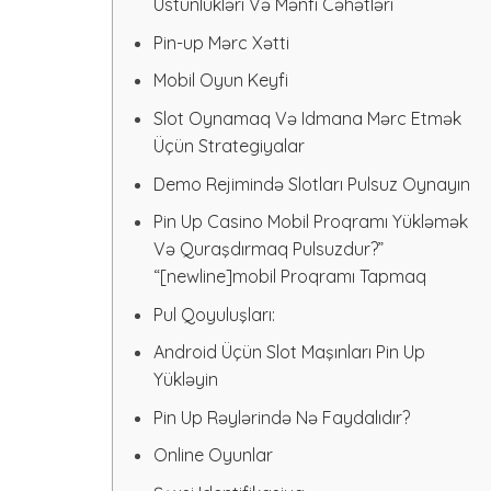
Üstünlükləri Və Mənfi Cəhətləri
Pin-up Mərc Xətti
Mobil Oyun Keyfi
Slot Oynamaq Və Idmana Mərc Etmək
Üçün Strategiyalar
Demo Rejimində Slotları Pulsuz Oynayın
Pin Up Casino Mobil Proqramı Yükləmək
Və Quraşdırmaq Pulsuzdur?”
“[newline]mobil Proqramı Tapmaq
Pul Qoyuluşları:
Android Üçün Slot Maşınları Pin Up
Yükləyin
Pin Up Rəylərində Nə Faydalıdır?
Online Oyunlar