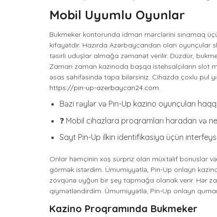
Mobil Uyumlu Oyunlar
Bukmeker kontorunda idman mərclərini sınamaq üç
kifayətdir. Hazırda Azərbaycandan olan oyunçular sl
təsirli uduşlar almağa zəmanət verilir. Düzdür, buk
Zaman zaman kazinoda başqa istehsalçıların slot maşın
əsas səhifəsində tapa bilərsiniz. Cihazda çoxlu pul 
https://pin-up-azerbaycan24.com
.
Bəzi rəylər və Pin-Up kazino oyunçuları haqq
❓ Mobil cihazlara proqramları haradan və n
Sayt Pin-Up ilkin identifikasiya üçün interfeys
Onlar həmçinin xoş sürpriz olan müxtəlif bonuslar və
görmək istərdim. Ümumiyyətlə, Pin-Up onlayn kazino
zövqünə uyğun bir şey tapmağa olanak verir. Hər 
qiymətləndirdim. Ümumiyyətlə, Pin-Up onlayn qumar h
Kazino Proqramında Bukmeker