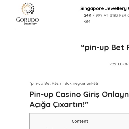
Skip
Singapore Jewellery 
to
24K
/ 999 AT $183 PER 
content
GM
“pin-up Bet
POSTED O
“pin-up Bet Rəsmi Bukmeyker Şirkəti
Pin-up Casino Giriş Onlay
Açığa Çıxartın!”
Content