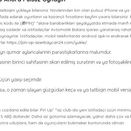
tbiqini yükləyə bilərsiniz. Növlərindən biri olan pulsuz iPhone və ya 
adə edərək oyunların və kazançlı fırsatların keyfini çıxara bilərsiniz.
s kodu ilə (🎁PIN)” “əlavə bərabərlikləri qeydiyyatda etmədə mənfi ri
q sadədir və istifadəçilər Avtomatik Balans işarəsi yarataraq raha
nayırlar. İstifadəçilər, mobil telefonlarda android apk-nı endirərək
rlər
https://pin-up-azerbaycan24.com/yukle/
.
ayn qumar əyləncələrinin pərəstişkarlarına məlumdur.
nin birinci səhifəsinin skan edilmiş surətinin və ya fotoşəkilin
çün yaxşı seçimdir.
izsə, o zaman işləyən güzgüdən keçə və ya tətbiqin mobil versi
n cüzdana edilə bilər. Pin Up” “az club-da yeni istifadəçi üçün minim
5 ABŞ dollarıdır. Daha az götürmə işləməyəcək, yalnız daha çox və 
sonra uduşlara, həm də oyunçuların bukmeker kontorunda idman