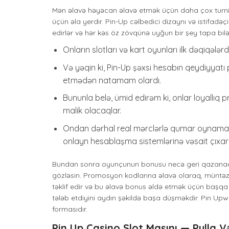
Mən əlavə həyəcan əlavə etmək üçün daha çox turnir 
üçün əla yerdir. Pin-Up cəlbedici dizaynı və istifadəç
edirlər və hər kəs öz zövqünə uyğun bir şey tapa bil
Onların slotları və kart oyunları ilk dəqiqələrd
Və yəqin ki, Pin-Up şəxsi hesabın qeydiyyat
etmədən natamam olardı.
Bununla belə, ümid edirəm ki, onlar loyallıq
malik olacaqlar.
Ondan dərhal real mərclərlə qumar oynamağ
onlayn hesablaşma sistemlərinə vəsait çıxar
Bundan sonra oyunçunun bonusu necə geri qazanacağ
gözləsin. Promosyon kodlarına əlavə olaraq, müntəzə
təklif edir və bu əlavə bonus əldə etmək üçün başqa b
tələb etdiyini aydın şəkildə başa düşməkdir. Pin Up
formasıdır.
Pin Up Casino Slot Maşını — Pulla 