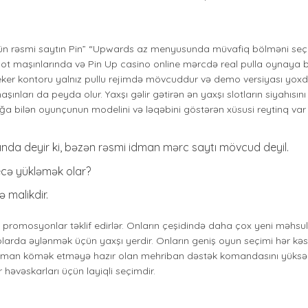
ün rəsmi saytın Pin” “Upwards az menyusunda müvafiq bölməni se
ot maşınlarında və Pin Up casino online mərcdə real pulla oynaya bi
meker kontoru yalnız pullu rejimdə mövcuddur və demo versiyası yoxd
ları da peyda olur. Yaxşı gəlir gətirən ən yaxşı slotların siyahısını
yığa bilən oyunçunun modelini və ləqəbini göstərən xüsusi reytinq var
ında deyir ki, bəzən rəsmi idman mərc saytı mövcud deyil.
ecə yükləmək olar?
ə malikdir.
 promosyonlar təklif edirlər. Onların çeşidində daha çox yeni məhsul
larda əylənmək üçün yaxşı yerdir. Onların geniş oyun seçimi hər kə
zaman kömək etməyə hazır olan mehriban dəstək komandasını yüksə
əvəskarları üçün layiqli seçimdir.