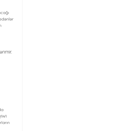
acağı
edənlər
n
ənmir.
a
da
QIWI
ların