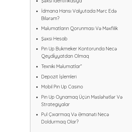
Şəxsi Identifikasiya
İdmana Hansı Valyutada Mərc Edə
Bilərəm?
Məlumatların Qorunması Və Məxfilik
Şəxsi Hesab
Pin Up Bukmeker Kontorunda Necə
Qeydi̇yyatdan Olmaq
Texniki Məlumatlar”
Depozit İşlemleri
Mobil Pin Up Casino
Pin Up Oynamaq Üçün Məsləhətlər Və
Strategiyalar
Pul Çıxarmaq Və Əmanəti Necə
Doldurmaq Olar?