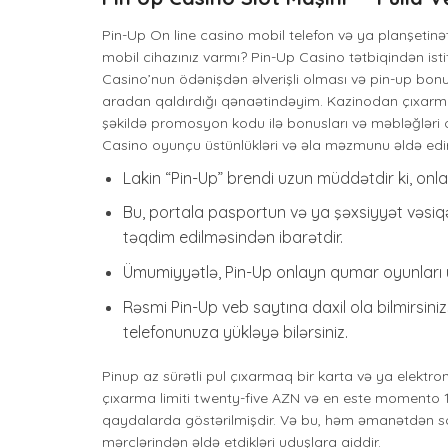
Pin-Up On line casino mobil telefon və ya planşetinətə
mobil cihazınız varmı? Pin-Up Casino tətbiqindən istif
Casino’nun ödənişdən əlverişli olması və pin-up bonu
aradan qaldırdığı qənaətindəyim. Kazinodan çıxarma
şəkildə promosyon kodu ilə bonusları və məbləğləri oy
Casino oyunçu üstünlükləri və əla məzmunu əldə edi
Lakin “Pin-Up” brendi uzun müddətdir ki, onl
Bu, portala pasportun və ya şəxsiyyət vəsiqəsi
təqdim edilməsindən ibarətdir.
Ümumiyyətlə, Pin-Up onlayn qumar oyunları ü
Rəsmi Pin-Up veb saytına daxil ola bilmirsin
telefonunuza yükləyə bilərsiniz.
Pinup az sürətli pul çıxarmaq bir karta və ya elektro
çıxarma limiti twenty-five AZN və en este momento 1
qaydalarda göstərilmişdir. Və bu, həm əmanətdən 
mərclərindən əldə etdikləri uduşlara aiddir.