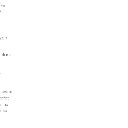
ncə
f
izah
anlara
t
ləbəni
kafat
an nə
əncə