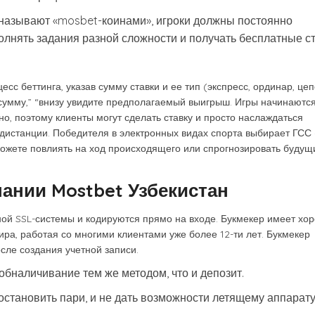
е называют «mosbet-коинами», игроки должны постоянно
олнять задания разной сложности и получать бесплатные с
сс беттинга, указав сумму ставки и ее тип (экспресс, ординар, цеп
ите сумму,” “внизу увидите предполагаемый выигрыш. Игры начинаютс
но, поэтому клиенты могут сделать ставку и просто наслаждаться
дистанции. Победителя в электронных видах спорта выбирает ГСС 
можете повлиять на ход происходящего или спрогнозировать будущ
ании Mostbet Узбекистан
ой SSL-системы и кодируются прямо на входе. Букмекер имеет хо
ира, работая со многими клиентами уже более 12-ти лет. Букмекер
осле создания учетной записи.
обналичивание тем же методом, что и депозит.
остановить пари, и не дать возможности летящему аппарат