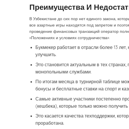
Преимущества И Недостат
В Узбекистане до сих пор нет единого закона, кот
все азартные игры находятся под запретом и поэтом
проведение финансовых транзакций оператор полно
«Положениях и условиях сотрудничества».
Букмекер работает в отрасли более 13 лет,
улучшить.
Это становится актуальным в тех странах,
монопольными службами.
По итогам месяца в турнирной таблице мо
бонусы и бесплатные ставки на спорт и каз
Самые активные участники постепенно про
(кешбека), которые только можно получить
Это касается качества техподдержки, котор
проработана.