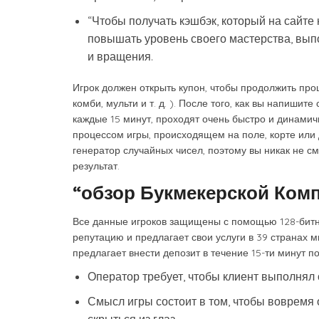
“Чтобы получать кэшбэк, который на сайт
повышать уровень своего мастерства, вып
и вращения.
Игрок должен открыть купон, чтобы продолжить проце
комби, мульти и т. д. ). После того, как вы напиш
каждые 15 минут, проходят очень быстро и динамич
процессом игры, происходящем на поле, корте или 
генератор случайных чисел, поэтому вы никак не с
результат.
“обзор Букмекерской Комп
Все данные игроков защищены с помощью 128-битн
репутацию и предлагает свои услуги в 39 странах м
предлагает внести депозит в течение 15-ти минут п
Оператор требует, чтобы клиент выполнял 
Смысл игры состоит в том, чтобы вовремя 
скрыться из глаз.