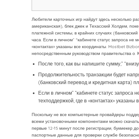
Любители карточных игр найдут здесь несколько ра
американская), блек джек и Техасский Холдем, пок
платежной системы, в крайних случаях (банковский
часа. Если в личном” “кабинете статус запроса не м
«контактах» указаны все координаты. Mostbet Biz
непосредственным руководством правительства о. 
После того, как вы напишите сумму,” “вни
Продолжительность транзакции будет напря
(банковский перевод и кредитная карта) п
Если в личном” “кабинете статус запроса н
техподдержкой, где в «контактах» указаны 
Поскольку не все компьютерные провайдеры поддер
всеми установочными компонентами можно скачать 
первые 12-15 минут после регистрации, букмекер до
паспортные данные для проверки службе безопаснос