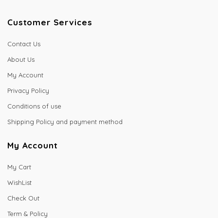
Customer Services
Contact Us
About Us
My Account
Privacy Policy
Conditions of use
Shipping Policy and payment method
My Account
My Cart
WishList
Check Out
Term & Policy